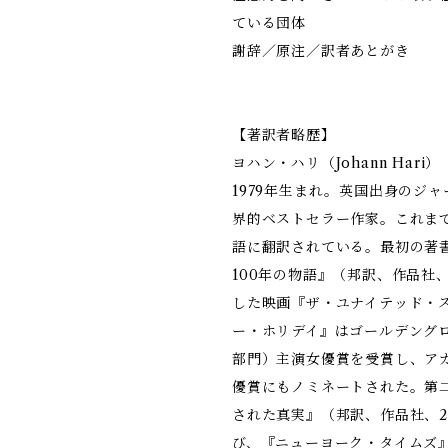
ている団体
謝辞／原注／訳者あとがき
【著訳者略歴】
ヨハン・ハリ（Johann Hari）
1979年生まれ。英国出身のジ
界的ベストセラー作家。これまで
語に翻訳されている。最初の
100年の物語』（邦訳、作品社、
した映画『ザ・ユナイテッド・ステ
ー・ホリデイ』はゴールデング
部門）主演女優賞を受賞し、ア
優賞にもノミネートされた。第
された真実』（邦訳、作品社、2
び、『ニューヨーク・タイムズ