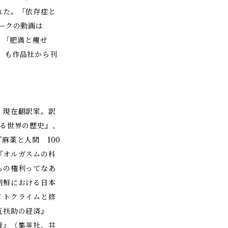
れた。「依存症と
ークの動画は
。「肥満と痩せ
ll』も作品社から刊
、現在翻訳家。訳
見る世界の歴史』、
麻薬と人間 100
『オルガスムの科
もの権利ってなあ
朝鮮における日本
イトクライムと修
互扶助の経済』
録』（集英社、共