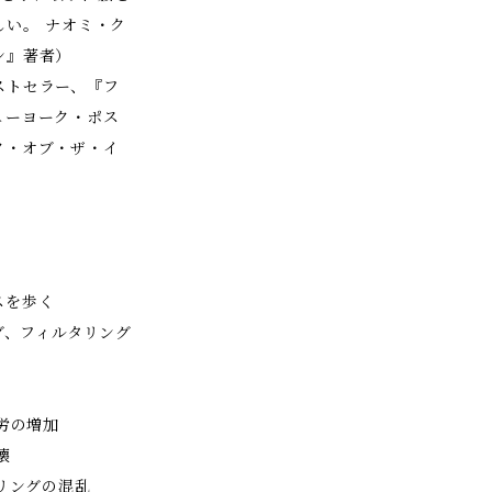
。 ――ナオミ・ク
ン』著者）
ストセラー、『フ
ューヨーク・ポス
ク・オブ・ザ・イ
スを歩く
ング、フィルタリング
疲労の増加
壊
ダリングの混乱