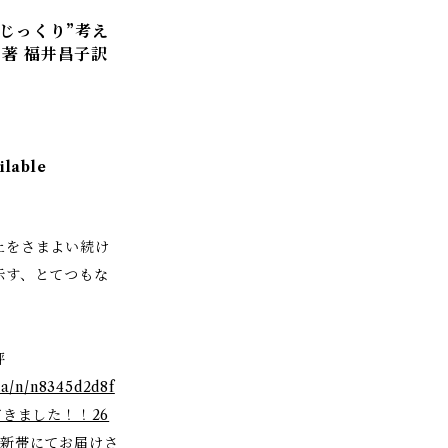
“じっくり”考え
著 福井昌子訳
ilable
上をさまよい続け
示す、とてつもな
評
ha/n/n8345d2d8f
だきました！！26
、新帯にてお届けさ