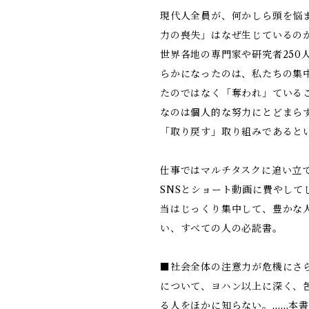
現代人全員が、何かしら頭を悩
力の喪失」はなぜ生じているの
世界各地の専門家や研究者250
らかになったのは、私たちの集
たのではなく「奪われ」ている
なのは個人的な努力にとどまら
「取り戻す」取り組みであると
仕事ではマルチタスクに追い立
SNSとショート動画に費やして
当はじっくり集中して、豊かな
い、すべての人の必読書。
■社会全体の注意力が危機にさ
について、ヨハン以上に深く、
る人をほかに知らない。……本