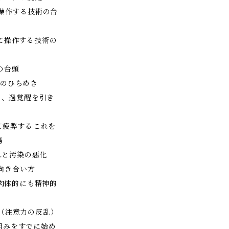
て操作する技術の台
て操作する技術の
の台頭
初のひらめき
増と、過覚醒を引き
疲弊する――これを
場
乱れと汚染の悪化
と向き合い方
（肉体的にも精神的
（注意力の反乱）
組みをすでに始め