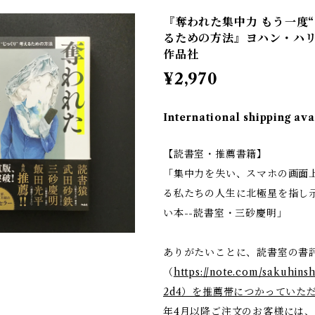
『奪われた集中力 もう一度
るための方法』ヨハン・ハリ
作品社
¥2,970
International shipping ava
【読書室・推薦書籍】
「集中力を失い、スマホの画面
る私たちの人生に北極星を指し
い本--読書室・三砂慶明」
ありがたいことに、読書室の書
（
https://note.com/sakuhins
2d4）を推薦帯につかっていた
年4月以降ご注文のお客様には