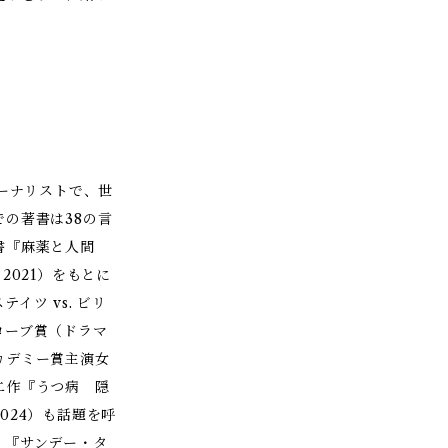
ャーナリストで、世
の著書は38の言
著書『麻薬と人間
2021）をもとに
イツ vs. ビリ
ローブ賞（ドラマ
カデミー賞主演女
二作『うつ病 隠
024）も話題を呼
』『サンデー・タ