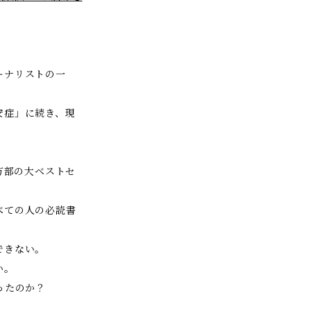
ーナリストの一
安症」に続き、現
5万部の大ベストセ
べての人の必読書
できない。
い。
ったのか？