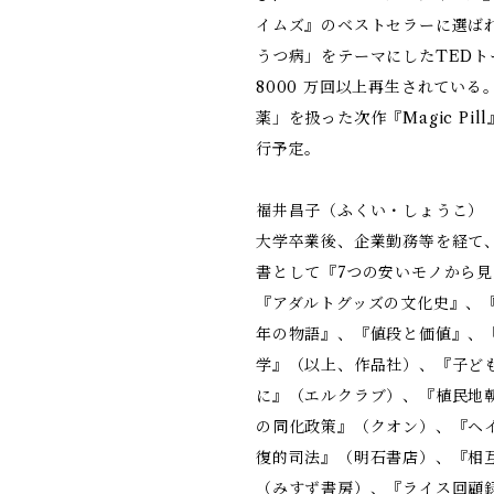
イムズ』のベストセラーに選ば
うつ病」をテーマにしたTEDト
8000 万回以上再生されている
薬」を扱った次作『Magic Pi
行予定。
福井昌子（ふくい・しょうこ）
大学卒業後、企業勤務等を経て
書として『7つの安いモノから
『アダルトグッズの文化史』、『
年の物語』、『値段と価値』、
学』（以上、作品社）、『子ど
に』（エルクラブ）、『植民地
の同化政策』（クオン）、『ヘ
復的司法』（明石書店）、『相
（みすず書房）、『ライス回顧