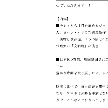
せていただきます！！
【内容】
■今もっとも注目を集めるジャ
人、ヨハン・ハリの邦訳最新作
「薬物と依存症」「うつ病と不
代最大の「文明病」に挑む
■世界100万部、隣国韓国で2
ラー
豊かな時間を取り戻したい、す
以前に比べて仕事も読書も集中
でも、スマホは片時も手放せな
――なぜ、こんなことになってしま