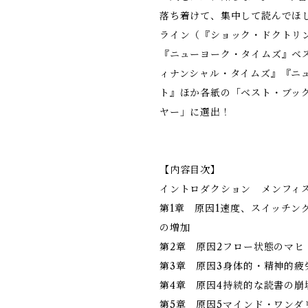
落ち着けて、集中して読んでほしい
ライン（『ショック・ドクトリ
『ニューヨーク・タイムズ』ベ
ィナンシャル・タイムズ』『ニ
ト』ほか各紙の「ベスト・ブッ
ヤー」に選出！
【内容目次】
イントロダクション メンフィ
第1章 原因1――速度、スイッチ
の増加
第2章 原因2――フロー状態のマヒ
第3章 原因3――身体的・精神的
第4章 原因4――持続的な読書の崩
第5章 原因5――マインド・ワン