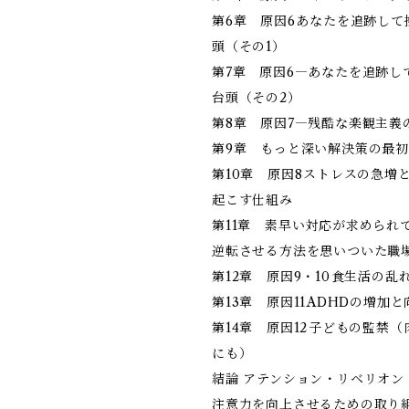
第6章 原因6――あなたを追跡し
頭（その1）
第7章 原因6―あなたを追跡し
台頭（その2）
第8章 原因7―残酷な楽観主義
第9章 もっと深い解決策の最
第10章 原因8――ストレスの急
起こす仕組み
第11章 素早い対応が求められて
逆転させる方法を思いついた職
第12章 原因9・10――食生活の
第13章 原因11――ADHDの増加
第14章 原因12――子どもの監禁
にも）
結論 アテンション・リベリオン
注意力を向上させるための取り