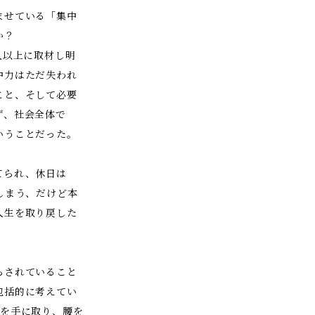
ませている「集中
か？
人以上に取材し明
中力はただ失われ
こと、そして必要
ず、社会全体で
いうことだった。
てられ、休日は
しまう、だけど本
人生を取り戻した
らされていること
包括的に考えてい
書を手に取り、腰を