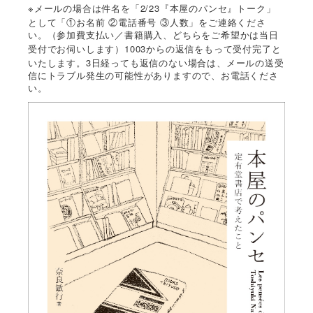
※
2/23
メールの場合は件名を「
『本屋のパンセ』トーク」
として「①お名前
②電話番号
③人数」をご連絡くださ
い。（参加費支払い／書籍購入、どちらをご希望かは当日
1003
受付でお伺いします）
からの返信をもって受付完了と
3
いたします。
日経っても返信のない場合は、メールの送受
信にトラブル発生の可能性がありますので、お電話くださ
い。