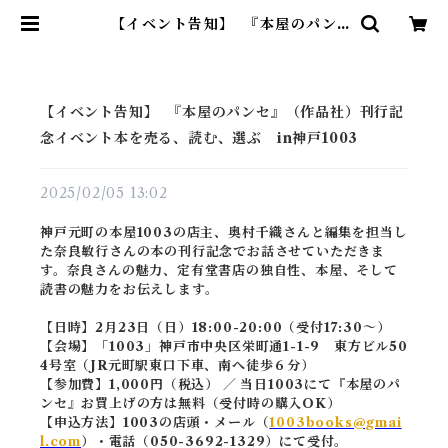
【イベント告知】 『本屋のパン
セ』（作品社）刊行記念イベント本
を売る、読む、選ぶ in神戸1003 |
読書室
【イベント告知】 『本屋のパンセ』（作品社）刊行記
念イベント本を売る、読む、選ぶ in神戸1003
2025/02/05 13:02
神戸元町の本屋1003の店主、奥村千織さんと編集を担当し
た奈良敏行さんの本の刊行記念でお話させていただきま
す。奈良さんの魅力、定有堂書店の独自性、本屋、そして
読書の魅力をお伝えします。
【日時】2月23日（日）18:00-20:00（受付17:30～）
【会場】「1003」神戸市中央区栄町通1-1-9 東方ビル50
4号室（JR元町駅東口下車、南へ徒歩６分）
【参加費】1,000円（税込） ／ 当日1003にて『本屋のパ
ンセ』お買上げの方は無料（受付時の購入OK）
【申込方法】1003の店頭・メール（
1003books@gmai
l.com
）・電話（050-3692-1329）にて受付。